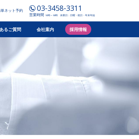
03-3458-3311
簡単ネット予約
営業時間
10時～18時 休業日：日曜・祝日・年末年始
ご相談
店舗案内・簡単ネット予約
あるご質問
会社案内
採用情報
HOME
選ばれる理由
店舗案内
サービス
製品と購入補助金
初めての方
よくあるご質問