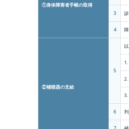
①身体障害者手帳の取得
3
診
4
障
以
1
5
2
②補聴器の支給
3
6
判
7
補